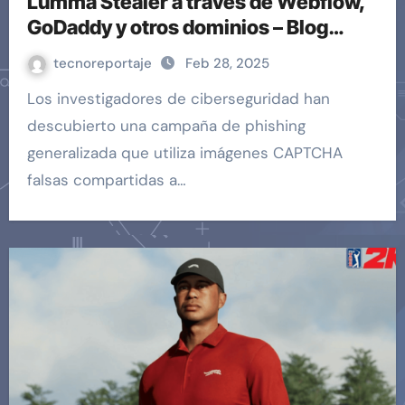
Lumma Stealer a través de Webflow,
GoDaddy y otros dominios – Blog
EHCGroup
tecnoreportaje
Feb 28, 2025
Los investigadores de ciberseguridad han
descubierto una campaña de phishing
generalizada que utiliza imágenes CAPTCHA
falsas compartidas a…