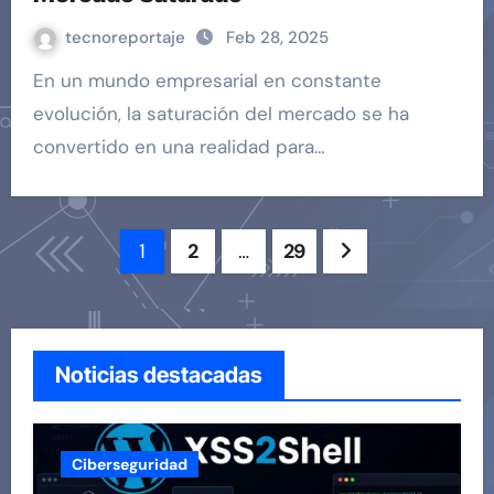
tecnoreportaje
Feb 28, 2025
En un mundo empresarial en constante
evolución, la saturación del mercado se ha
convertido en una realidad para…
Paginación
1
2
…
29
de
entradas
Noticias destacadas
Ciberseguridad