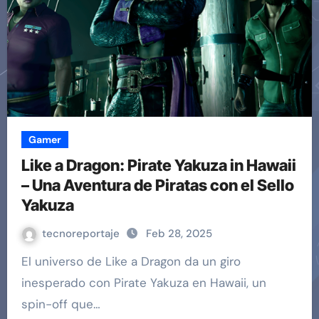
Gamer
Like a Dragon: Pirate Yakuza in Hawaii
– Una Aventura de Piratas con el Sello
Yakuza
tecnoreportaje
Feb 28, 2025
El universo de Like a Dragon da un giro
inesperado con Pirate Yakuza en Hawaii, un
spin-off que…