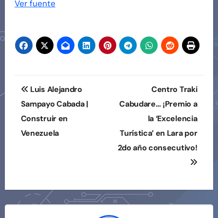
Ver fuente
entradas
Navegación
Luis Alejandro
Centro Traki
de
Sampayo Cabada |
Cabudare… ¡Premio a
Construir en
la ‘Excelencia
entradas
Venezuela
Turística’ en Lara por
2do año consecutivo!