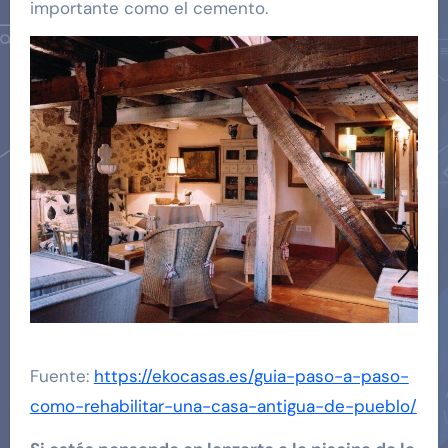
importante como el cemento.
Fuente:
https://ekocasas.es/guia-paso-a-paso-
como-rehabilitar-una-casa-antigua-de-pueblo/