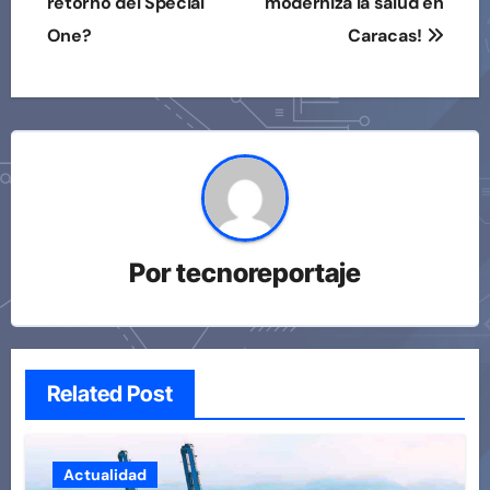
retorno del Special
moderniza la salud en
One?
Caracas!
Por
tecnoreportaje
Related Post
Actualidad