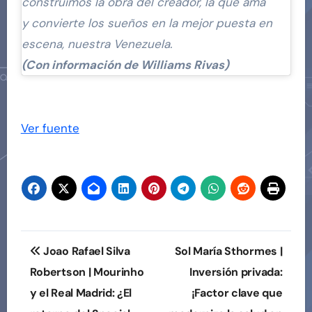
construimos la obra del creador, la que ama
y convierte los sueños en la mejor puesta en
escena, nuestra Venezuela.
(Con información de Williams Rivas)
Navegación
de
Ver fuente
entradas
Navegación
Joao Rafael Silva
Sol María Sthormes |
de
Robertson | Mourinho
Inversión privada:
y el Real Madrid: ¿El
¡Factor clave que
entradas