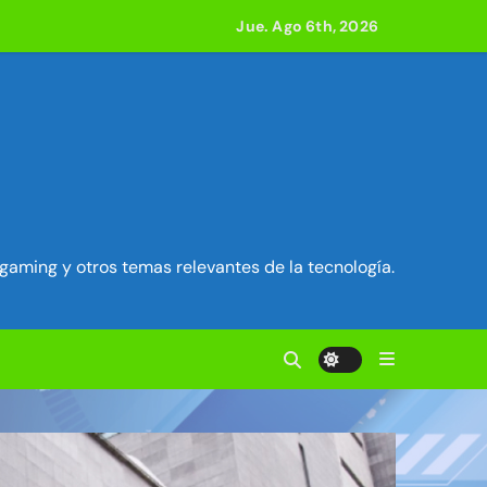
e acción
Jue. Ago 6th, 2026
ilidad en Exim) ~ Segu-Info
ados Unidos ~ Segu-Info
cuestro de sesión ~ Segu-Info
gaming y otros temas relevantes de la tecnología.
nfo
vierten en servidores proxy. ~ Segu-Info
anteriores juntas ~ Segu-Info
 800 compilaciones
Tecnolog