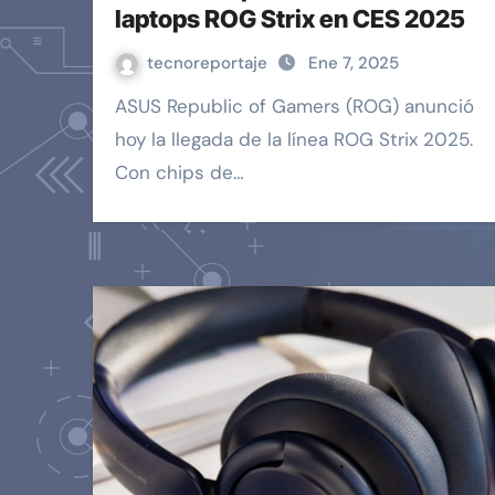
laptops ROG Strix en CES 2025
tecnoreportaje
Ene 7, 2025
ASUS Republic of Gamers (ROG) anunció
hoy la llegada de la línea ROG Strix 2025.
Con chips de…