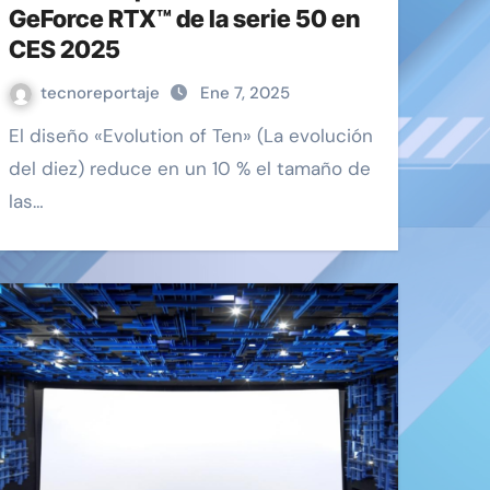
GeForce RTX™ de la serie 50 en
CES 2025
tecnoreportaje
Ene 7, 2025
El diseño «Evolution of Ten» (La evolución
del diez) reduce en un 10 % el tamaño de
las…