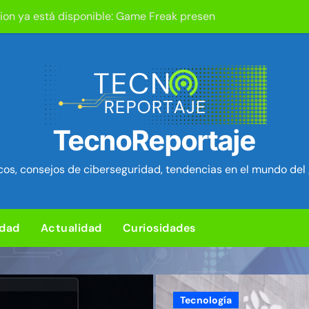
tion ya está disponible: Game Freak presenta su nuevo RPG d
um Security Project ~ Segu-Info
ica en cPanel permite ejecutar SQL como root (extra: vulnerab
iles para sorprender con pocos ingredientes
e ciberataques que interrumpen los servicios de agua en Est
TecnoReportaje
rman 84 fallos en los núcleos 4G y 5G, incluido un fallo de se
os, consejos de ciberseguridad, tendencias en el mundo del 
ra de hardware de Coldcard permite robar ~1.400 btc ~ Segu-I
media Android baratos se hacen pasar por teléfonos y se con
idad
Actualidad
Curiosidades
Chrome corrigen 1.442 fallos, más que las 23 actualizaciones 
d en el kernel de Linux (OVSwrap) con exploit activo afecta
Tecnología