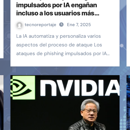
impulsados ​​por IA engañan
incluso a los usuarios más
conscientes – Blog EHCGroup
tecnoreportaje
Ene 7, 2025
La IA automatiza y personaliza varios
aspectos del proceso de ataque Los
ataques de phishing impulsados ​​por IA…