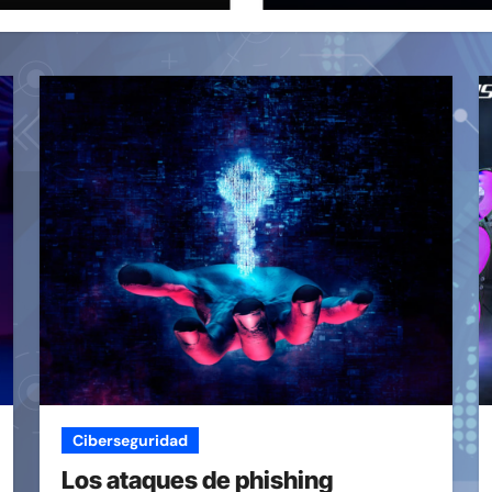
SQL como
ingre
root (extra:
s
vulnerabilid
ad en Exim)
~ Segu-Info
Ciberseguridad
Los ataques de phishing