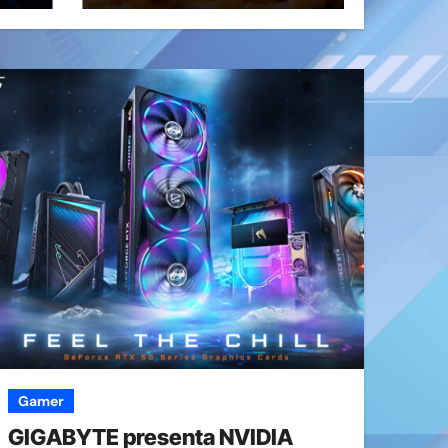
diente
(OVSwrap)
con exploit
activo
afecta 800
compilacion
es
Gamer
GIGABYTE presenta NVIDIA