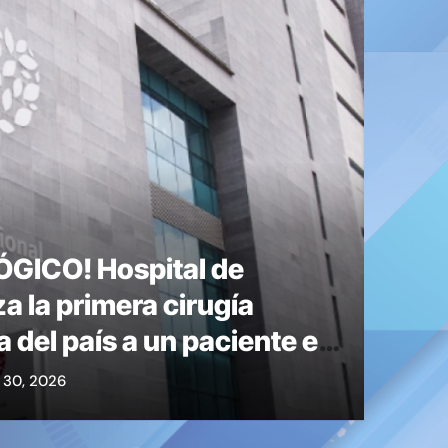
ICO! Hospital de
 la primera cirugía
¡NUE
del país a un paciente en
servi
30, 2026
tecno