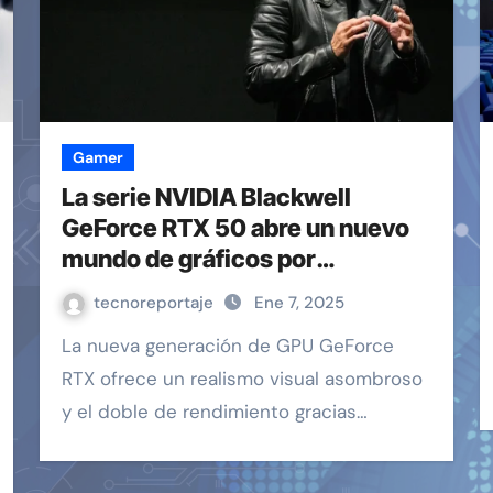
Gamer
La serie NVIDIA Blackwell
GeForce RTX 50 abre un nuevo
mundo de gráficos por
ordenador con IA
tecnoreportaje
Ene 7, 2025
La nueva generación de GPU GeForce
RTX ofrece un realismo visual asombroso
y el doble de rendimiento gracias…